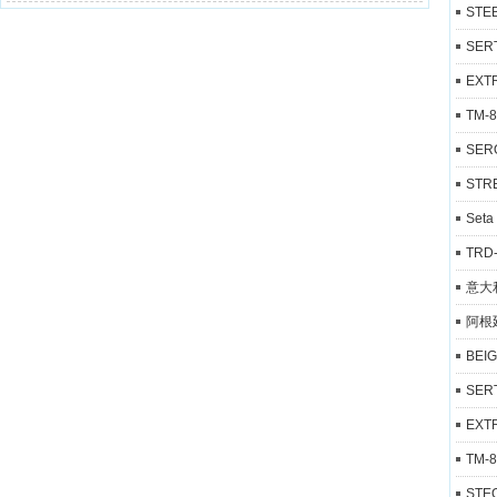
STE
SER
EXT
TM-
SER
STR
Set
TRD
意大
阿根
BEI
SER
EXT
TM-
STE