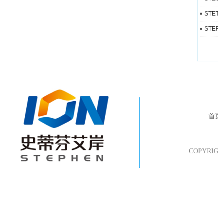
STE
STE
首
COPYR