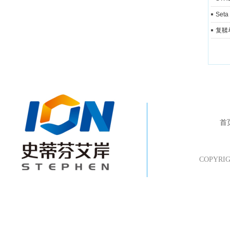
Set
复鞣
首
COPYR