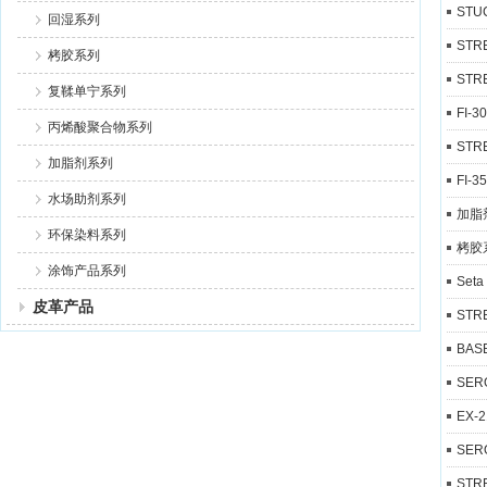
STU
回湿系列
STR
栲胶系列
STR
复鞣单宁系列
FI-
丙烯酸聚合物系列
STR
加脂剂系列
FI-
水场助剂系列
加脂
环保染料系列
栲胶
涂饰产品系列
Set
皮革产品
STR
BAS
SER
EX-
SER
STR