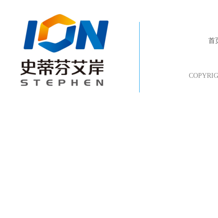
首
COPYR